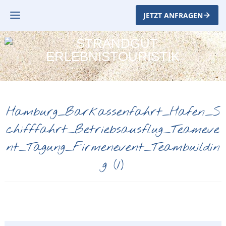
JETZT ANFRAGEN
Hamburg_Barkassenfahrt_Hafen_S
chifffahrt_Betriebsausflug_Teameve
nt_Tagung_Firmenevent_Teambuildin
g (1)