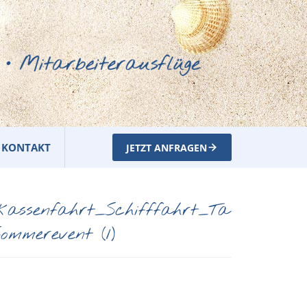
KONTAKT
JETZT ANFRAGEN
assenfahrt_Schifffahrt_Ta
mmerevent (1)