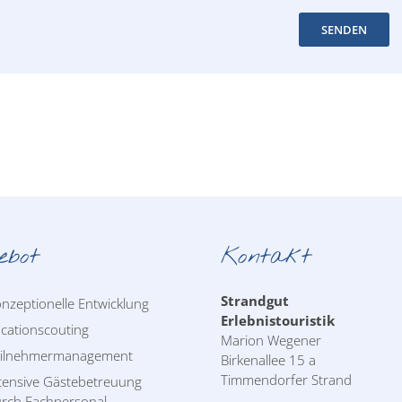
SENDEN
ebot
Kontakt
Strandgut
nzeptionelle Entwicklung
Erlebnistouristik
cationscouting
Marion Wegener
eilnehmermanagement
Birkenallee 15 a
Timmendorfer Strand
tensive Gästebetreuung
rch Fachpersonal