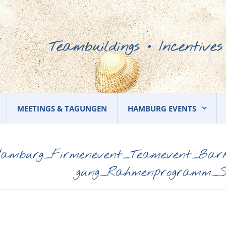
MEETINGS & TAGUNGEN
HAMBURG EVENTS
amburg_Firmenevent_Teamevent_Bark
gung_Rahmenprogramm_So