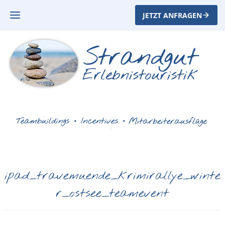
JETZT ANFRAGEN
ipad_travemuende_krimirallye_winte
r_ostsee_teamevent