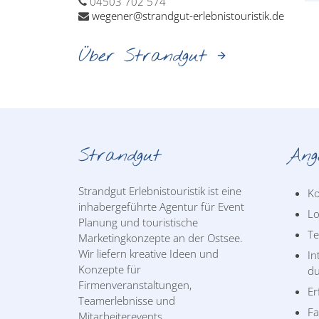
04503 702 574
wegener@strandgut-erlebnistouristik.de
Über Strandgut
Strandgut
Ang
Strandgut Erlebnistouristik ist eine
Ko
inhabergeführte Agentur für Event
Lo
Planung und touristische
T
Marketingkonzepte an der Ostsee.
Wir liefern kreative Ideen und
In
Konzepte für
du
Firmenveranstaltungen,
Er
Teamerlebnisse und
Fa
Mitarbeiterevents.