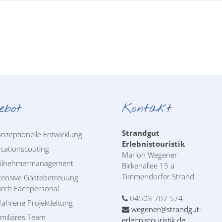
ebot
Kontakt
Strandgut
nzeptionelle Entwicklung
Erlebnistouristik
cationscouting
Marion Wegener
eilnehmermanagement
Birkenallee 15 a
Timmendorfer Strand
tensive Gästebetreuung
rch Fachpersonal
04503 702 574
fahrene Projektleitung
wegener@strandgut-
miliäres Team
erlebnistouristik.de