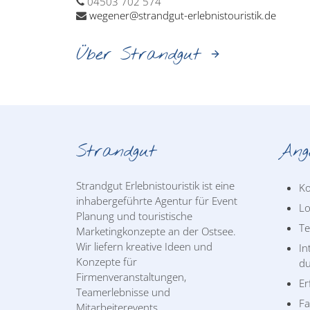
04503 702 574
wegener@strandgut-erlebnistouristik.de
Über Strandgut
Strandgut
Ang
Strandgut Erlebnistouristik ist eine
Ko
inhabergeführte Agentur für Event
Lo
Planung und touristische
T
Marketingkonzepte an der Ostsee.
Wir liefern kreative Ideen und
In
Konzepte für
du
Firmenveranstaltungen,
Er
Teamerlebnisse und
Fa
Mitarbeiterevents.