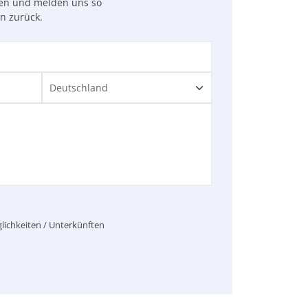
gen und melden uns so
en zurück.
lichkeiten / Unterkünften