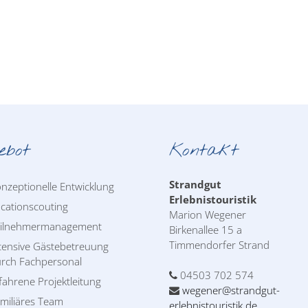
ebot
Kontakt
Strandgut
nzeptionelle Entwicklung
Erlebnistouristik
cationscouting
Marion Wegener
eilnehmermanagement
Birkenallee 15 a
Timmendorfer Strand
tensive Gästebetreuung
rch Fachpersonal
04503 702 574
fahrene Projektleitung
wegener@strandgut-
miliäres Team
erlebnistouristik.de