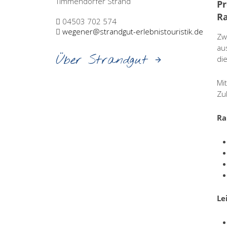
Timmendorfer Strand
Pr
Ra
04503 702 574
wegener@strandgut-erlebnistouristik.de
Zw
au
Über Strandgut
die
Mi
Zu
Ra
Le