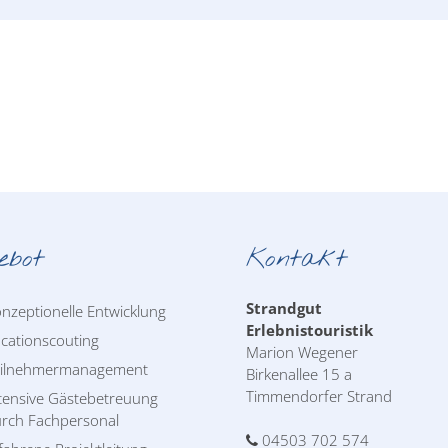
ebot
Kontakt
Strandgut
nzeptionelle Entwicklung
Erlebnistouristik
cationscouting
Marion Wegener
eilnehmermanagement
Birkenallee 15 a
Timmendorfer Strand
tensive Gästebetreuung
rch Fachpersonal
04503 702 574