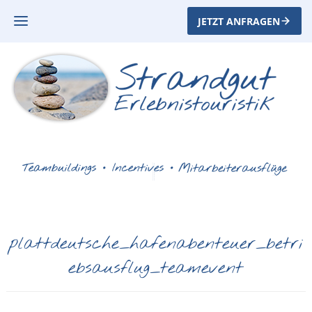
JETZT ANFRAGEN
plattdeutsche_hafenabenteuer_betri
ebsausflug_teamevent