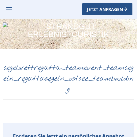
JETZT ANFRAGEN
segelwettregatta_teamevent_teamseg
eln_regattasegeln_ostsee_teambuildin
g
Forderen Sie jetzt ein persönliches Angebot