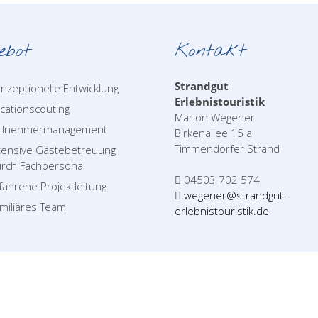
ebot
Kontakt
Strandgut
nzeptionelle Entwicklung
Erlebnistouristik
cationscouting
Marion Wegener
eilnehmermanagement
Birkenallee 15 a
Timmendorfer Strand
tensive Gästebetreuung
rch Fachpersonal
04503 702 574
fahrene Projektleitung
wegener@strandgut-
miliäres Team
erlebnistouristik.de