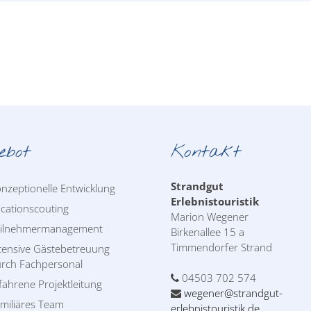
ebot
Kontakt
Strandgut
nzeptionelle Entwicklung
Erlebnistouristik
cationscouting
Marion Wegener
eilnehmermanagement
Birkenallee 15 a
Timmendorfer Strand
tensive Gästebetreuung
rch Fachpersonal
04503 702 574
fahrene Projektleitung
wegener@strandgut-
miliäres Team
erlebnistouristik.de