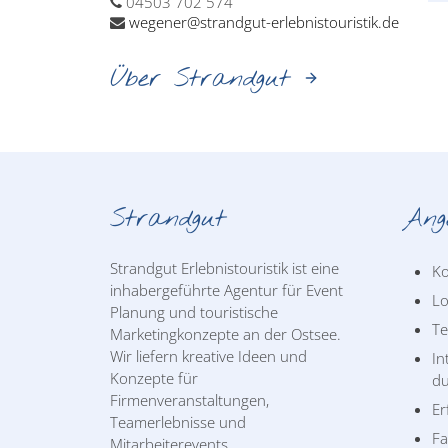
04503 702 574
wegener@strandgut-erlebnistouristik.de
Über Strandgut
Strandgut
Ang
Strandgut Erlebnistouristik ist eine
Ko
inhabergeführte Agentur für Event
Lo
Planung und touristische
T
Marketingkonzepte an der Ostsee.
Wir liefern kreative Ideen und
In
Konzepte für
du
Firmenveranstaltungen,
Er
Teamerlebnisse und
Fa
Mitarbeiterevents.