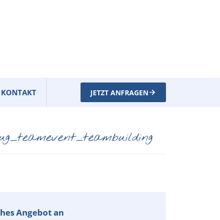
KONTAKT
JETZT ANFRAGEN
lug_teamevent_teambuilding
iches Angebot an