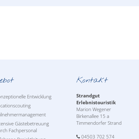
ebot
Kontakt
Strandgut
nzeptionelle Entwicklung
Erlebnistouristik
cationscouting
Marion Wegener
eilnehmermanagement
Birkenallee 15 a
Timmendorfer Strand
tensive Gästebetreuung
rch Fachpersonal
04503 702 574