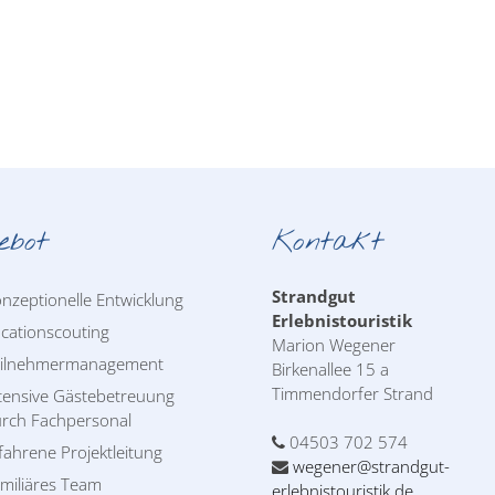
ebot
Kontakt
Strandgut
nzeptionelle Entwicklung
Erlebnistouristik
cationscouting
Marion Wegener
eilnehmermanagement
Birkenallee 15 a
Timmendorfer Strand
tensive Gästebetreuung
rch Fachpersonal
04503 702 574
fahrene Projektleitung
wegener@strandgut-
miliäres Team
erlebnistouristik.de