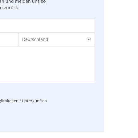
gen und melden uns so
en zurück.
lichkeiten / Unterkünften