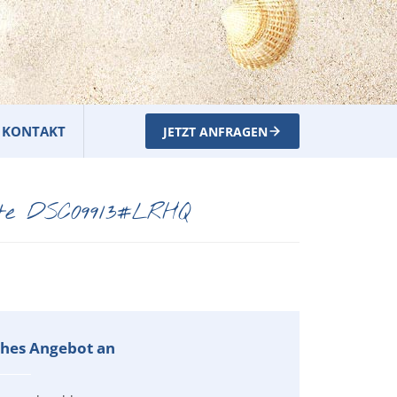
KONTAKT
JETZT ANFRAGEN
ite DSC09913#LRHQ
iches Angebot an