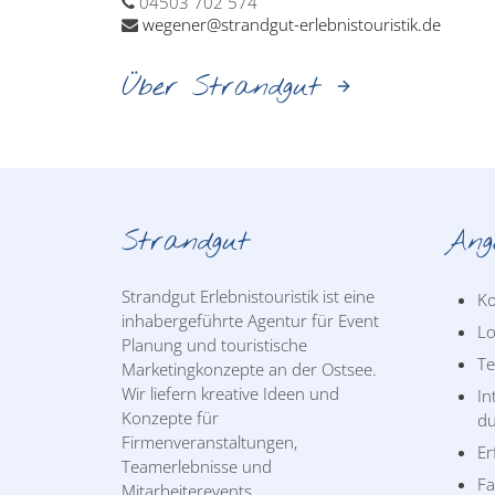
04503 702 574
wegener@strandgut-erlebnistouristik.de
Über Strandgut
Strandgut
Ang
Strandgut Erlebnistouristik ist eine
Ko
inhabergeführte Agentur für Event
Lo
Planung und touristische
T
Marketingkonzepte an der Ostsee.
Wir liefern kreative Ideen und
In
Konzepte für
du
Firmenveranstaltungen,
Er
Teamerlebnisse und
Fa
Mitarbeiterevents.