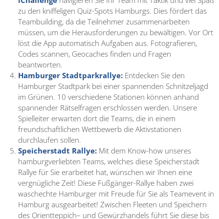
iChallenge
navigieren Sie Ihr Team mit
Taktik und viel Spaß
zu den kniffeligen Quiz-Spots Hamburgs.
Dies fördert das
Teambuilding, da die Teilnehmer zusammenarbeiten
müssen, um die Herausforderungen zu bewältigen.
Vor Ort
löst die App automatisch Aufgaben aus. Fotografieren,
Codes scannen, Geocaches finden und Fragen
beantworten.
Hamburger Stadtparkrallye:
Entdecken Sie den
Hamburger Stadtpark bei einer spannenden Schnitzeljagd
im Grünen. 10 verschiedene Stationen können anhand
spannender Rätselfragen erschlossen werden.
Unsere
Spielleiter erwarten dort die Teams, die in einem
freundschaftlichen Wettbewerb die Aktivstationen
durchlaufen sollen.
Speicherstadt Rallye:
Mit dem Know-how unseres
hamburgverliebten Teams, welches diese Speicherstadt
Rallye für Sie erarbeitet hat, wünschen wir Ihnen eine
vergnügliche Zeit! Diese Fußgänger-Rallye haben zwei
waschechte Hamburger mit Freude für Sie als Teamevent in
Hamburg ausgearbeitet! Zwischen Fleeten und Speichern
des Orientteppich– und Gewürzhandels führt Sie diese bis